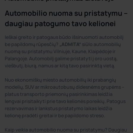
Automobilio nuoma su pristatymu –
daugiau patogumo tavo kelionei
Ieškai greito ir patogaus būdo išsinuomoti automobilį
be papildomų rūpesčių?
„ADMITA“
siūlo automobilių
nuomą su pristatymu Vilniuje, Kaune, Klaipėdoje ir
Palangoje. Automobilį galime pristatyti į oro uostą,
viešbutį, biurą, namus ar kitą tavo pasirinktą vietą.
Nuo ekonomiškų miesto automobilių iki prabangių
modelių, SUV ar mikroautobusų didesnėms grupėms –
platus transporto priemonių pasirinkimas leidžia
lengvai prisitaikyti prie tavo kelionės poreikių. Patogus
rezervavimas ir lankstus pristatymo laikas leidžia
kelionę pradėti greitai ir be papildomo streso.
Kaip veikia automobilio nuoma su pristatymu? Daugiau