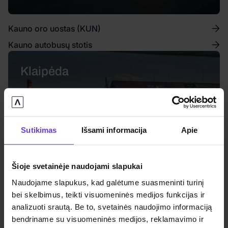
Kauno oro uostas (KUN)
Kauno autobusų stotis
Klaipėda
Sutikimas
Išsami informacija
Apie
Šioje svetainėje naudojami slapukai
Naudojame slapukus, kad galėtume suasmeninti turinį
bei skelbimus, teikti visuomeninės medijos funkcijas ir
Klaipėdos traukinių stotis
analizuoti srautą. Be to, svetainės naudojimo informaciją
bendriname su visuomeninės medijos, reklamavimo ir