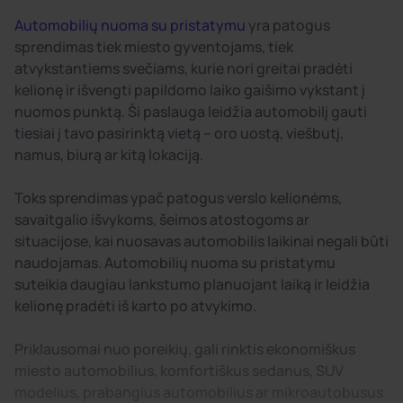
Automobilių nuoma su pristatymu
yra patogus
sprendimas tiek miesto gyventojams, tiek
atvykstantiems svečiams, kurie nori greitai pradėti
kelionę ir išvengti papildomo laiko gaišimo vykstant į
nuomos punktą. Ši paslauga leidžia automobilį gauti
tiesiai į tavo pasirinktą vietą – oro uostą, viešbutį,
namus, biurą ar kitą lokaciją.
Toks sprendimas ypač patogus verslo kelionėms,
savaitgalio išvykoms, šeimos atostogoms ar
situacijose, kai nuosavas automobilis laikinai negali būti
naudojamas. Automobilių nuoma su pristatymu
suteikia daugiau lankstumo planuojant laiką ir leidžia
kelionę pradėti iš karto po atvykimo.
Priklausomai nuo poreikių, gali rinktis ekonomiškus
miesto automobilius, komfortiškus sedanus, SUV
modelius, prabangius automobilius ar mikroautobusus