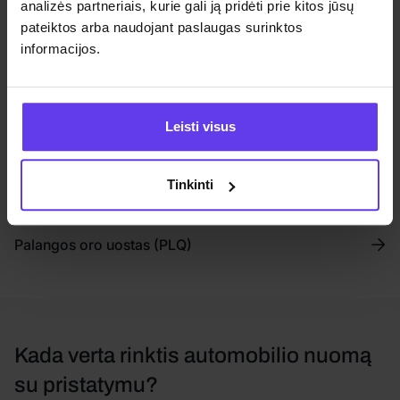
Palanga
analizės partneriais, kurie gali ją pridėti prie kitos jūsų
pateiktos arba naudojant paslaugas surinktos
informacijos.
Leisti visus
Tinkinti
Palangos oro uostas (PLQ)
Kada verta rinktis automobilio nuomą
su pristatymu?