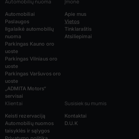
Automobilių nuoma
Įmonė
Automobiliai
Apie mus
Paslaugos
Vietos
Ilgalaikė automobilių
Tinklaraštis
nuoma
Atsiliepimai
Parkingas Kauno oro
uoste
Parkingas Vilniaus oro
uoste
Parkingas Varšuvos oro
uoste
„ADMITA Motors“
servisai
Klientai
Susisiek su mumis
Keisti rezervaciją
Kontaktai
Automobilių nuomos
D.U.K
taisyklės ir sąlygos
Privatumo politika