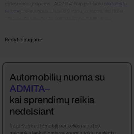
didesnėms grupėms. „ADMITA“ taip pat siūlo
motociklų
nuomą
bei autobusiukus iki 9 vietų, kurie puikiai tinka
grupinėms kelionėms, šeimos išvykoms ar verslo
poreikiams.
Rodyti daugiau
Automobilių nuoma su
ADMITA–
kai sprendimų reikia
nedelsiant
Rezervuok automobilį per kelias minutes,
mėgaukis lanksčiomis sąlygomis, jokių paslėptų