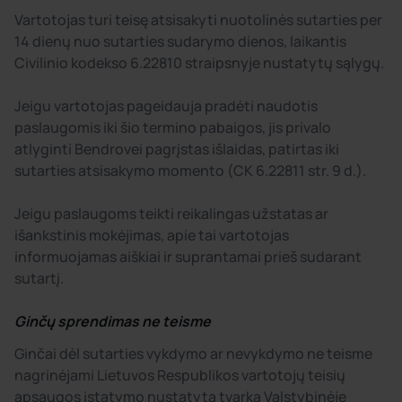
Vartotojas turi teisę atsisakyti nuotolinės sutarties per
14 dienų nuo sutarties sudarymo dienos, laikantis
Civilinio kodekso 6.22810 straipsnyje nustatytų sąlygų.
Jeigu vartotojas pageidauja pradėti naudotis
paslaugomis iki šio termino pabaigos, jis privalo
atlyginti Bendrovei pagrįstas išlaidas, patirtas iki
sutarties atsisakymo momento (CK 6.22811 str. 9 d.).
Jeigu paslaugoms teikti reikalingas užstatas ar
išankstinis mokėjimas, apie tai vartotojas
informuojamas aiškiai ir suprantamai prieš sudarant
sutartį.
Ginčų sprendimas ne teisme
Ginčai dėl sutarties vykdymo ar nevykdymo ne teisme
nagrinėjami Lietuvos Respublikos vartotojų teisių
apsaugos įstatymo nustatyta tvarka Valstybinėje