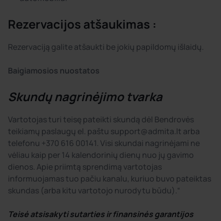
Rezervacijos atšaukimas :
Rezervaciją galite atšaukti be jokių papildomų išlaidų.
Baigiamosios nuostatos
Skundų nagrinėjimo tvarka
Vartotojas turi teisę pateikti skundą dėl Bendrovės
teikiamų paslaugų el. paštu support@admita.lt arba
telefonu +370 616 00141. Visi skundai nagrinėjami ne
vėliau kaip per 14 kalendorinių dienų nuo jų gavimo
dienos. Apie priimtą sprendimą vartotojas
informuojamas tuo pačiu kanalu, kuriuo buvo pateiktas
skundas (arba kitu vartotojo nurodytu būdu).“
Teisė atsisakyti sutarties ir finansinės garantijos