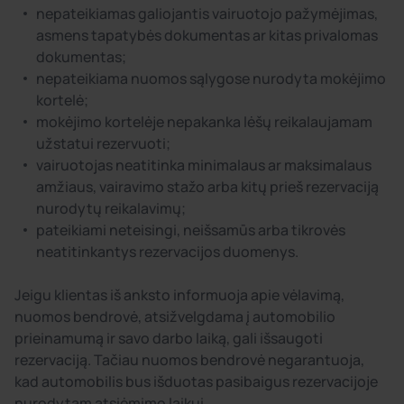
nepateikiamas galiojantis vairuotojo pažymėjimas,
asmens tapatybės dokumentas ar kitas privalomas
dokumentas;
nepateikiama nuomos sąlygose nurodyta mokėjimo
kortelė;
mokėjimo kortelėje nepakanka lėšų reikalaujamam
užstatui rezervuoti;
vairuotojas neatitinka minimalaus ar maksimalaus
amžiaus, vairavimo stažo arba kitų prieš rezervaciją
nurodytų reikalavimų;
pateikiami neteisingi, neišsamūs arba tikrovės
neatitinkantys rezervacijos duomenys.
Jeigu klientas iš anksto informuoja apie vėlavimą,
nuomos bendrovė, atsižvelgdama į automobilio
prieinamumą ir savo darbo laiką, gali išsaugoti
rezervaciją. Tačiau nuomos bendrovė negarantuoja,
kad automobilis bus išduotas pasibaigus rezervacijoje
nurodytam atsiėmimo laikui.