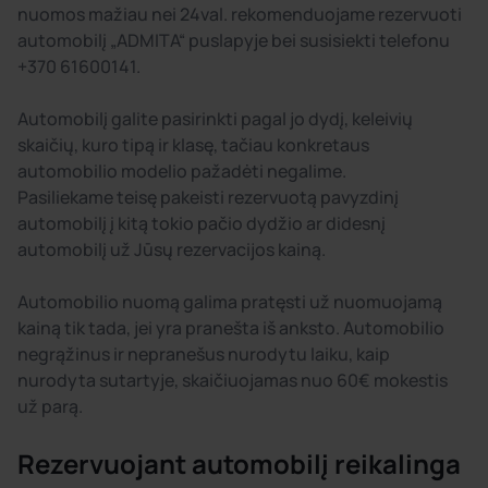
nuomos mažiau nei 24val. rekomenduojame rezervuoti
automobilį „ADMITA“ puslapyje bei susisiekti telefonu
+370 61600141.
Automobilį galite pasirinkti pagal jo dydį, keleivių
skaičių, kuro tipą ir klasę, tačiau konkretaus
automobilio modelio pažadėti negalime.
Pasiliekame teisę pakeisti rezervuotą pavyzdinį
automobilį į kitą tokio pačio dydžio ar didesnį
automobilį už Jūsų rezervacijos kainą.
Automobilio nuomą galima pratęsti už nuomuojamą
kainą tik tada, jei yra pranešta iš anksto. Automobilio
negrąžinus ir nepranešus nurodytu laiku, kaip
nurodyta sutartyje, skaičiuojamas nuo 60€ mokestis
už parą.
Rezervuojant automobilį reikalinga