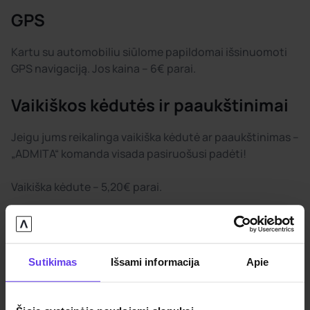
GPS
Kartu su automobiliu siūlome papildomai išsinuomoti
GPS navigaciją. Jos kaina – 6€ parai.
Vaikiškos kėdutės ir paaukštinimai
Jeigu jums reikalinga vaikiška kėdutė ar paaukštinimas –
„ADMITA“ komanda visada pasiruošusi padėti!
Vaikiška kėdute – 5,20€ parai.
Paaukštinimas – 3€ parai.
Vaikiškų kėdučių, paaukštinimų įrengimas bei
Sutikimas
Išsami informacija
Apie
pritvirtinimas yra kliento atsakomybė. Personalas
nėra apmokytas įrengti šių įrenginių.