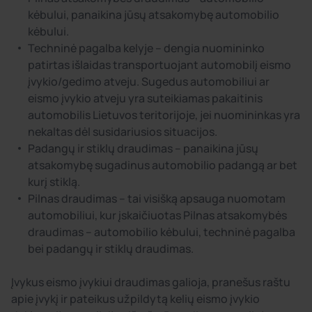
kėbului, panaikina jūsų atsakomybę automobilio
kėbului.
Techninė pagalba kelyje – dengia nuomininko
patirtas išlaidas transportuojant automobilį eismo
įvykio/gedimo atveju. Sugedus automobiliui ar
eismo įvykio atveju yra suteikiamas pakaitinis
automobilis Lietuvos teritorijoje, jei nuomininkas yra
nekaltas dėl susidariusios situacijos.
Padangų ir stiklų draudimas – panaikina jūsų
atsakomybę sugadinus automobilio padangą ar bet
kurį stiklą.
Pilnas draudimas – tai visišką apsauga nuomotam
automobiliui, kur įskaičiuotas Pilnas atsakomybės
draudimas – automobilio kėbului, techninė pagalba
bei padangų ir stiklų draudimas.
Įvykus eismo įvykiui draudimas galioja, pranešus raštu
apie įvykį ir pateikus užpildytą kelių eismo įvykio