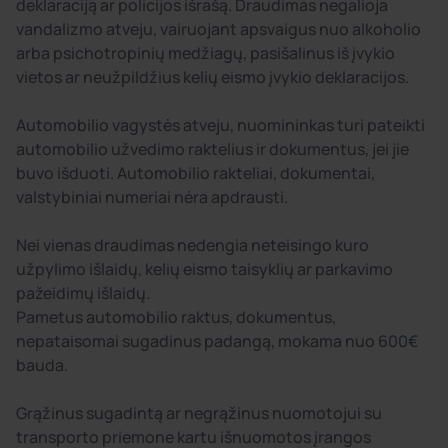
deklaraciją ar policijos išrašą. Draudimas negalioja
vandalizmo atveju, vairuojant apsvaigus nuo alkoholio
arba psichotropinių medžiagų, pasišalinus iš įvykio
vietos ar neužpildžius kelių eismo įvykio deklaracijos.
Automobilio vagystės atveju, nuomininkas turi pateikti
automobilio užvedimo raktelius ir dokumentus, jei jie
buvo išduoti. Automobilio rakteliai, dokumentai,
valstybiniai numeriai nėra apdrausti.
Nei vienas draudimas nedengia neteisingo kuro
užpylimo išlaidų, kelių eismo taisyklių ar parkavimo
pažeidimų išlaidų.
Pametus automobilio raktus, dokumentus,
nepataisomai sugadinus padangą, mokama nuo 600€
bauda.
Grąžinus sugadintą ar negrąžinus nuomotojui su
transporto priemone kartu išnuomotos įrangos