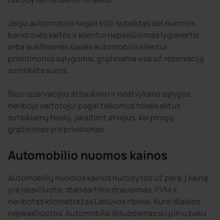
Jeigu automobilis negali būti suteiktas dėl nuomos
bendrovės kaltės ir klientui nepasiūlomas lygiavertis
arba aukštesnės klasės automobilis klientui
priimtinomis sąlygomis, grąžinama visa už rezervaciją
sumokėta suma.
Šios rezervacijos atšaukimo ir neatvykimo sąlygos
neriboja vartotojui pagal taikomus teisės aktus
suteikiamų teisių, įskaitant atvejus, kai pinigų
grąžinimas yra privalomas.
Automobilio nuomos kainos
Automobilių nuomos kainos nurodytos už parą. Į kainą
yra įskaičiuota: standartinis draudimas, PVM ir
neribotas kilometražas Lietuvos ribose. Kuro išlaidos
neįskaičiuotos. Automobilis išduodamas su pilnu baku