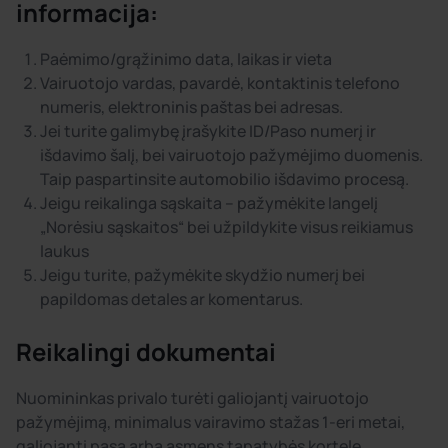
informacija:
Paėmimo/grąžinimo data, laikas ir vieta
Vairuotojo vardas, pavardė, kontaktinis telefono
numeris, elektroninis paštas bei adresas.
Jei turite galimybę įrašykite ID/Paso numerį ir
išdavimo šalį, bei vairuotojo pažymėjimo duomenis.
Taip paspartinsite automobilio išdavimo procesą.
Jeigu reikalinga sąskaita – pažymėkite langelį
„Norėsiu sąskaitos“ bei užpildykite visus reikiamus
laukus
Jeigu turite, pažymėkite skydžio numerį bei
papildomas detales ar komentarus.
Reikalingi dokumentai
Nuomininkas privalo turėti galiojantį vairuotojo
pažymėjimą, minimalus vairavimo stažas 1-eri metai,
galiojantį pasą arba asmens tapatybės kortelę.