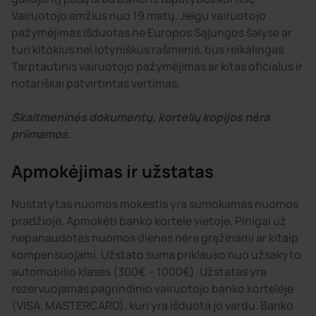
Vairuotojo amžius nuo 19 metų. Jeigu vairuotojo
pažymėjimas išduotas ne Europos Sąjungos šalyse ar
turi kitokius nei lotyniškus rašmenis, bus reikalingas
Tarptautinis vairuotojo pažymėjimas ar kitas oficialus ir
notariškai patvirtintas vertimas.
Skaitmeninės dokumentų, kortelių kopijos nėra
priimamos.
Apmokėjimas ir užstatas
Nustatytas nuomos mokestis yra sumokamas nuomos
pradžioje. Apmokėti banko kortele vietoje. Pinigai už
nepanaudotas nuomos dienas nėra grąžinami ar kitaip
kompensuojami. Užstato suma priklauso nuo užsakyto
automobilio klasės (300€ – 1000€). Užstatas yra
rezervuojamas pagrindinio vairuotojo banko kortelėje
(VISA, MASTERCARD), kuri yra išduota jo vardu. Banko