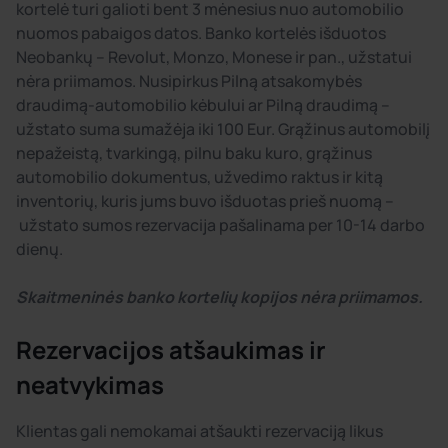
kortelė turi galioti bent 3 mėnesius nuo automobilio
nuomos pabaigos datos. Banko kortelės išduotos
Neobankų – Revolut, Monzo, Monese ir pan., užstatui
nėra priimamos. Nusipirkus Pilną atsakomybės
draudimą-automobilio kėbului ar Pilną draudimą –
užstato suma sumažėja iki 100 Eur. Grąžinus automobilį
nepažeistą, tvarkingą, pilnu baku kuro, grąžinus
automobilio dokumentus, užvedimo raktus ir kitą
inventorių, kuris jums buvo išduotas prieš nuomą –
užstato sumos rezervacija pašalinama per 10-14 darbo
dienų.
Skaitmeninės banko kortelių kopijos nėra priimamos.
Rezervacijos atšaukimas ir
neatvykimas
Klientas gali nemokamai atšaukti rezervaciją likus