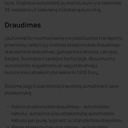
kuro. Grąžinus automobilį su mažiau kuro yra taikomas
3€ mokestis už kiekvieną trūkstamą kuro litrą.
Draudimas
Į automobilio nuomos kainą yra įskaičiuotas transporto
priemonių valdytojų civilinės atsakomybės draudimas –
standartinis draudimas, galiojantis Lietuvos, Latvijos,
Estijos, Suomijos ir Lenkijos teritorijoje. Išnuomuoto
automobilio sugadinimo ar vagystės atveju,
nuomininko atsakomybė siekia iki 1200 Eurų.
Siūlome įsigyti papildomą draudimą sumažinant savo
atsakomybę:
Dalinis atsakomybės draudimas – automobilio
kėbului, sumažina jūsų atsakomybę automobilio
kėbului per pusę, lyginant su standartiniu draudimu.
Pilnas atsakomybės draudimas – automobilio