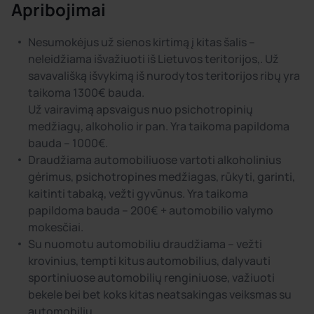
Apribojimai
Nesumokėjus už sienos kirtimą į kitas šalis –
neleidžiama išvažiuoti iš Lietuvos teritorijos,. Už
savavališką išvykimą iš nurodytos teritorijos ribų yra
taikoma 1300€ bauda.
Už vairavimą apsvaigus nuo psichotropinių
medžiagų, alkoholio ir pan. Yra taikoma papildoma
bauda – 1000€.
Draudžiama automobiliuose vartoti alkoholinius
gėrimus, psichotropines medžiagas, rūkyti, garinti,
kaitinti tabaką, vežti gyvūnus. Yra taikoma
papildoma bauda – 200€ + automobilio valymo
mokesčiai.
Su nuomotu automobiliu draudžiama – vežti
krovinius, tempti kitus automobilius, dalyvauti
sportiniuose automobilių renginiuose, važiuoti
bekele bei bet koks kitas neatsakingas veiksmas su
automobiliu.