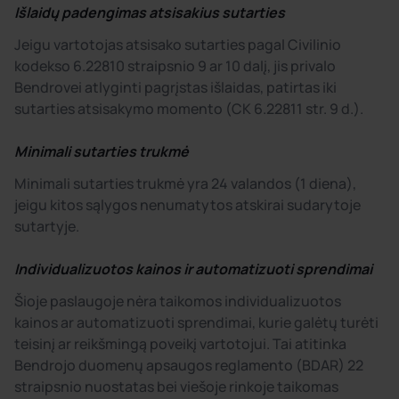
Išlaidų padengimas atsisakius sutarties
Jeigu vartotojas atsisako sutarties pagal Civilinio
kodekso 6.22810 straipsnio 9 ar 10 dalį, jis privalo
Bendrovei atlyginti pagrįstas išlaidas, patirtas iki
sutarties atsisakymo momento (CK 6.22811 str. 9 d.).
Minimali sutarties trukmė
Minimali sutarties trukmė yra 24 valandos (1 diena),
jeigu kitos sąlygos nenumatytos atskirai sudarytoje
sutartyje.
Individualizuotos kainos ir automatizuoti sprendimai
Šioje paslaugoje nėra taikomos individualizuotos
kainos ar automatizuoti sprendimai, kurie galėtų turėti
teisinį ar reikšmingą poveikį vartotojui. Tai atitinka
Bendrojo duomenų apsaugos reglamento (BDAR) 22
straipsnio nuostatas bei viešoje rinkoje taikomas