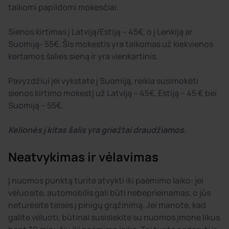
taikomi papildomi mokesčiai.
Sienos kirtimas į Latviją/Estiją – 45€, o į Lenkiją ar
Suomiją- 55€. Šis mokestis yra taikomas už kiekvienos
kertamos šalies sieną ir yra vienkartinis.
Pavyzdžiui jei vykstate į Suomiją, reikia susimokėti
sienos kirtimo mokestį už Latviją – 45€, Estiją – 45 € bei
Suomiją – 55€.
Kelionės į kitas šalis yra griežtai draudžiamos.
Neatvykimas ir vėlavimas
Į nuomos punktą turite atvykti iki paėmimo laiko: jei
vėluosite, automobilis gali būti nebeprieinamas, o jūs
neturėsite teisės į pinigų grąžinimą. Jei manote, kad
galite vėluoti, būtinai susisiekite su nuomos įmone likus