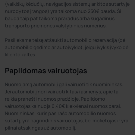
(vaikiškų kėdučių, navigacijos sistemų ar kitos sutartyje
nurodytos įrangos) yra taikoma nuo 250€ bauda. Ši
bauda taip pat taikoma praradus arba sugadinus
transporto priemonės valstybinius numerius.
Pasiliekame teisę atšaukti automobilio rezervaciją (dėl
automobilio gedimo ar autoįvykio), jeigu įvykis įvyko dėl
kliento kaltės.
Papildomas vairuotojas
Nuomojamą automobilį gali vairuoti tik nuomininkas.
Jei automobilį nori vairuoti kitas/i asmenys, apie tai
reikia pranešti nuomos pradžioje. Papildomo
vairuotojas kainuoja 6,40€ kiekvienai nuomos parai.
Nuomininkas, kuris pasirašo automobilio nuomos
sutartį, yra pagrindinis vairuotojas, bei mokėtojas ir yra
pilnai atsakingas už automobilį.