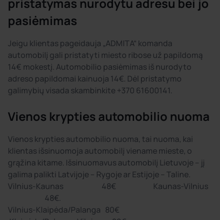
pristatymas nurodytu adresu bei jo
pasiėmimas
Jeigu klientas pageidauja „ADMITA“ komanda
automobilį gali pristatyti miesto ribose už papildomą
14€ mokestį. Automobilio pasiėmimas iš nurodyto
adreso papildomai kainuoja 14€. Dėl pristatymo
galimybių visada skambinkite +370 61600141.
Vienos krypties automobilio nuoma
Vienos krypties automobilio nuoma, tai nuoma, kai
klientas išsinuomoja automobilį viename mieste, o
grąžina kitame. Išsinuomavus automobilį Lietuvoje – jį
galima palikti Latvijoje – Rygoje ar Estijoje – Taline.
Vilnius-Kaunas 48€ Kaunas-Vilnius
48€.
Vilnius-Klaipėda/Palanga 80€