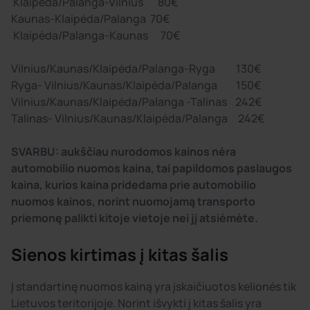
Klaipėda/Palanga-Vilnius 80€
Kaunas-Klaipėda/Palanga 70€
Klaipėda/Palanga-Kaunas 70€
Vilnius/Kaunas/Klaipėda/Palanga-Ryga 130€
Ryga- Vilnius/Kaunas/Klaipėda/Palanga 150€
Vilnius/Kaunas/Klaipėda/Palanga -Talinas 242€
Talinas- Vilnius/Kaunas/Klaipėda/Palanga 242€
SVARBU: aukščiau nurodomos kainos nėra
automobilio nuomos kaina, tai papildomos paslaugos
kaina, kurios kaina pridedama prie automobilio
nuomos kainos, norint nuomojamą transporto
priemonę palikti kitoje vietoje nei jį atsiėmėte.
Sienos kirtimas į kitas šalis
Į standartinę nuomos kainą yra įskaičiuotos kelionės tik
Lietuvos teritorijoje. Norint išvykti į kitas šalis yra