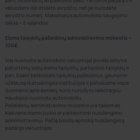
bent 30 minučių iki paėmimo laiko. Tai turite padaryti ir
vėluodami dėl atidėto skrydžio, net jei nurodėte
skrydžio numerį. Maksimalus automobilio saugojimo
laikas – 2 valandos.
Eismo taisyklių pažeidimų administravimo mokestis –
100€
.
Visi nuomoto automobilio vairuotojai privalo laikytis
patvirtintų kelių eismo taisyklių, parkavimo taisyklių ir
pan. Esant betkokiam taisyklių pažeidimui, gauname
užklausą iš atsakingos institucijos ir pateikiame visus
duomenis apie asmenį, kuris nurodytu laikotarpiu
naudojosi nuomotu automobiliu.
Pažeidimų administravimo mokestis yra taikomas
kiekvieno eismo įvykio ar parkavimosi nusižengimo
administravimui. Pačią baudą apmoką nusižengimą
padaręs vairuotojas.