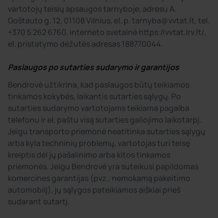
vartotojų teisių apsaugos tarnyboje, adresu A.
Goštauto g. 12, 01108 Vilnius, el. p. tarnyba@vvtat.lt, tel.
+370 5 262 6760, interneto svetainė https://vvtat.lrv.lt/,
el. pristatymo dėžutės adresas 188770044.
Paslaugos po sutarties sudarymo ir garantijos
Bendrovė užtikrina, kad paslaugos būtų teikiamos
tinkamos kokybės, laikantis sutarties sąlygų. Po
sutarties sudarymo vartotojams teikiama pagalba
telefonu ir el. paštu visą sutarties galiojimo laikotarpį.
Jeigu transporto priemonė neatitinka sutarties sąlygų
arba kyla techninių problemų, vartotojas turi teisę
kreiptis dėl jų pašalinimo arba kitos tinkamos
priemonės. Jeigu Bendrovė yra suteikusi papildomas
komercines garantijas (pvz., nemokamą pakeitimo
automobilį), jų sąlygos pateikiamos aiškiai prieš
sudarant sutartį.