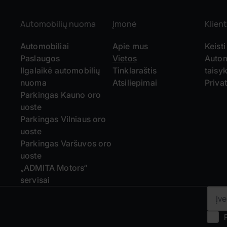
Automobilių nuoma
Įmonė
Klient
Automobiliai
Apie mus
Keisti
Paslaugos
Vietos
Autom
Ilgalaikė automobilių
Tinklaraštis
taisyk
nuoma
Atsiliepimai
Priva
Parkingas Kauno oro
uoste
Parkingas Vilniaus oro
uoste
Parkingas Varšuvos oro
uoste
„ADMITA Motors“
servisai