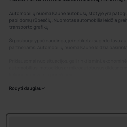
Automobilių nuoma Kaune autobusų stotyje yra patogus s
papildomų rūpesčių. Nuomotas automobilis leidžia greita
transporto grafikų.
Ši paslauga ypač naudinga, jei netikėtai sugedo tavo au
partneriams. Automobilių nuoma Kaune leidžia pasirinkti
Priklausomai nuo situacijos, gali rinktis mini, ekonomi
automobilius, motociklus ar mikroautobusus didesnėms gr
kelionėms ar verslo poreikiams.
Rodyti daugiau