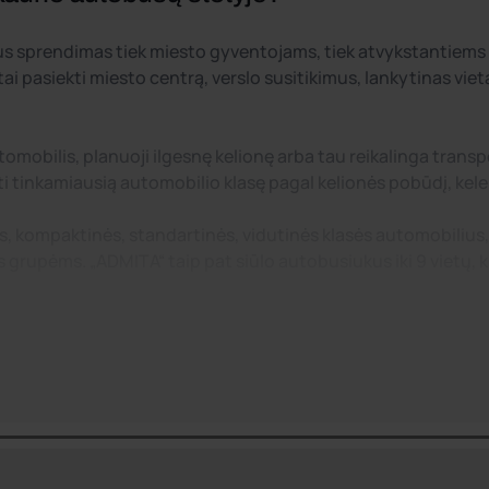
prendimas tiek miesto gyventojams, tiek atvykstantiems sveč
i pasiekti miesto centrą, verslo susitikimus, lankytinas viet
tomobilis, planuoji ilgesnę kelionę arba tau reikalinga tran
 tinkamiausią automobilio klasę pagal kelionės pobūdį, kelei
nės, kompaktinės, standartinės, vidutinės klasės automobili
upėms. „ADMITA“ taip pat siūlo autobusiukus iki 9 vietų, ku