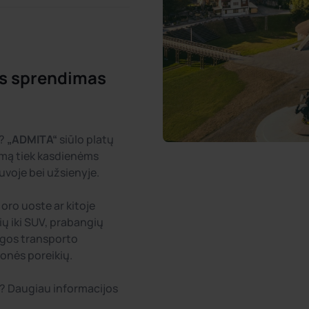
s sprendimas
e?
„ADMITA“
siūlo platų
imą tiek kasdienėms
uvoje bei užsienyje.
oro uoste ar kitoje
ų iki SUV, prabangių
ngos transporto
ionės poreikių.
? Daugiau informacijos