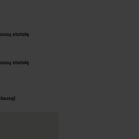
obusų stotelę
obusų stotelę
klausą)