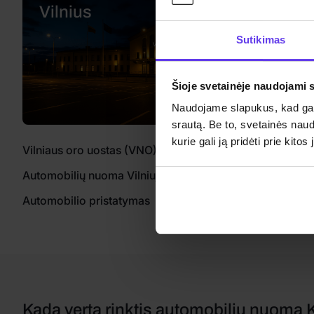
Vilnius
Klaipėd
Sutikimas
Šioje svetainėje naudojami 
Naudojame slapukus, kad galė
srautą. Be to, svetainės nau
kurie gali ją pridėti prie kit
Vilniaus oro uostas (VNO)
Klaipėdos trauk
Automobilių nuoma Vilniuje
Automobilio pristatymas
Kada verta rinktis automobilių nuomą 