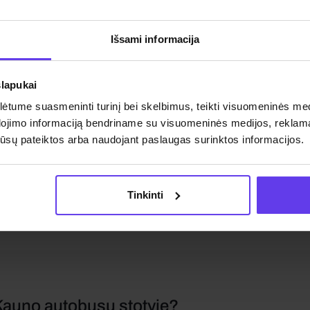
a
Palanga
Išsami informacija
slapukai
tume suasmeninti turinį bei skelbimus, teikti visuomeninės medij
dojimo informaciją bendriname su visuomeninės medijos, reklamav
os jūsų pateiktos arba naudojant paslaugas surinktos informacijos.
inių stotis
Palangos oro uostas (PLQ)
Tinkinti
Kauno autobusų stotyje?