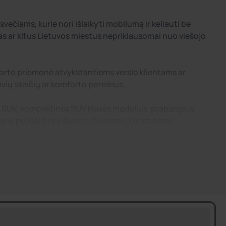
iams, kurie nori išlaikyti mobilumą ir keliauti be
as ar kitus Lietuvos miestus nepriklausomai nuo viešojo
sporto priemonė atvykstantiems verslo klientams ar
vių skaičių ar komforto poreikius.
us, SUV, kompaktinės SUV klasės modelius, prabangius
rie puikiai tinka šeimos išvykoms, turistinėms