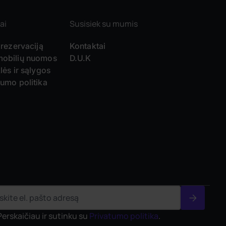
ai
Susisiek su mumis
 rezervaciją
Kontaktai
obilių nuomos
D.U.K
lės ir sąlygos
tumo politika
Perskaičiau ir sutinku su
Privatumo politika
.