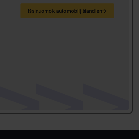
Išsinuomok automobilį šiandien