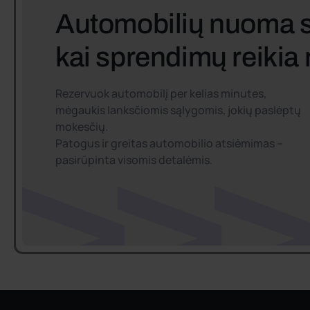
Automobilių nuoma 
kai sprendimų reikia
Rezervuok automobilį per kelias minutes,
mėgaukis lanksčiomis sąlygomis, jokių paslėptų
mokesčių.
Patogus ir greitas automobilio atsiėmimas –
pasirūpinta visomis detalėmis.