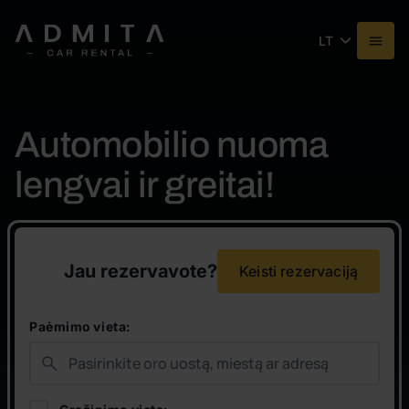
LT
Automobilio nuoma
lengvai ir greitai!
Jau rezervavote?
Keisti rezervaciją
Paėmimo vieta: