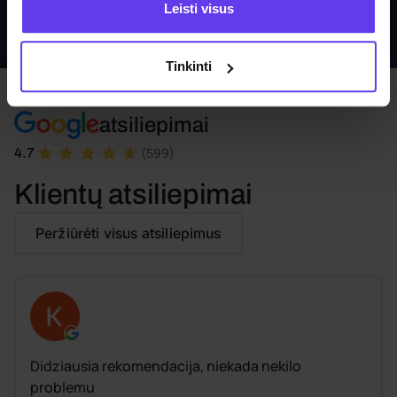
Kainos pagal poreikius
Leisti visus
Tinkinti
atsiliepimai
(599)
4.7
Klientų atsiliepimai
Peržiūrėti visus atsiliepimus
Didziausia rekomendacija, niekada nekilo
problemu