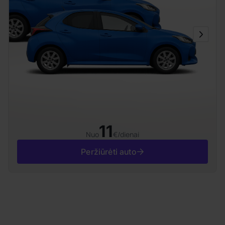
11
Nuo
€/dienai
Peržiūrėti auto