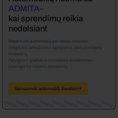
ADMITA–
kai sprendimų reikia
nedelsiant
Rezervuok automobilį per kelias minutes,
mėgaukis lanksčiomis sąlygomis, jokių paslėptų
mokesčių.
Patogus ir greitas automobilio atsiėmimas –
pasirūpinta visomis detalėmis.
Išsinuomok automobilį šiandien