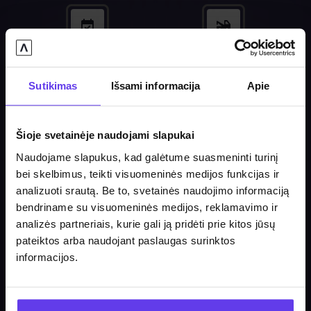
Patogi nuomos data
Techninė pagalba kelyje
24/7
Sutikimas
Išsami informacija
Apie
Šioje svetainėje naudojami slapukai
Automobilio draudimas
Patikimi automobiliai
Naudojame slapukus, kad galėtume suasmeninti turinį
bei skelbimus, teikti visuomeninės medijos funkcijas ir
analizuoti srautą. Be to, svetainės naudojimo informaciją
bendriname su visuomeninės medijos, reklamavimo ir
Klientų aptarnavimas
Didelis automobilių
analizės partneriais, kurie gali ją pridėti prie kitos jūsų
24/7
pasirinkimas
pateiktos arba naudojant paslaugas surinktos
informacijos.