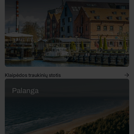
Klaipėdos traukinių stotis
Palanga