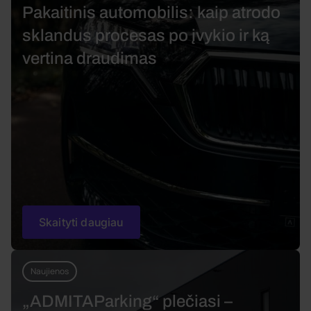
Pakaitinis automobilis: kaip atrodo
sklandus procesas po įvykio ir ką
vertina draudimas
Skaityti daugiau
Naujienos
„ADMITAParking“ plečiasi –