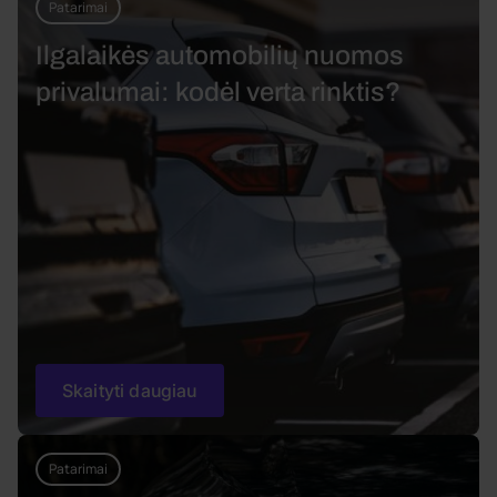
Patarimai
Ilgalaikės automobilių nuomos
privalumai: kodėl verta rinktis?
Skaityti daugiau
Patarimai