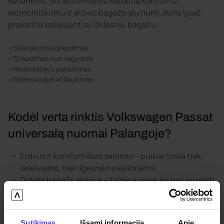
kelionėms. Šis automobilis išsiskiria komfortu,
ekonomiškumu ir erdviu bagažo skyriumi, kuris ypač
praverčia keliaujant su didesniu bagažu.
Standartinis draudimas
Draudimas nuo vagystės
Rezervacijos pakeitimas
Rezervacijos atšaukimas
Kodėl verta rinktis Volkswagen Passat
universalą nuomai Palangoje?
Erdvus ir komfortiškas salonas – puikiai tinka tiek
keleiviams, tiek ilgesnėms kelionėms.
Didelis bagažo skyrius – talpina viską, ko gali prireikti
atostogoms: lagaminus, sporto inventorių ar net
dviratį.
Ekonomiškas kuro sąnaudos – dyzelinė ir hibridinė
Sutikimas
Išsami informacija
Apie