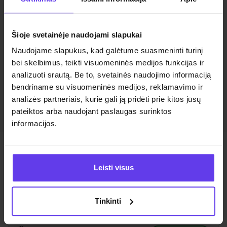
versijos užtikrina mažas išlaidas kurui.
Modernios technologijos – navigacija, parkavimo
sistemos, klimato kontrolė ir kitos išmanios
Šioje svetainėje naudojami slapukai
funkcijos.
Naudojame slapukus, kad galėtume suasmeninti turinį
bei skelbimus, teikti visuomeninės medijos funkcijas ir
Volkswagen Passat universalas – idealus pasirinkimas
analizuoti srautą. Be to, svetainės naudojimo informaciją
kelionei po Palangą ir pajūrį
bendriname su visuomeninės medijos, reklamavimo ir
analizės partneriais, kurie gali ją pridėti prie kitos jūsų
Rodyti daugiau
pateiktos arba naudojant paslaugas surinktos
informacijos.
Mūsų automobiliai
Leisti visus
Peržiūrėti visus automobilius
Tinkinti