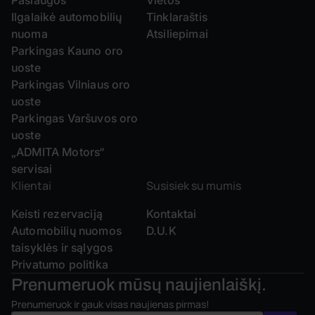
Paslaugos
Vietos
Ilgalaikė automobilių
Tinklaraštis
nuoma
Atsiliepimai
Parkingas Kauno oro
uoste
Parkingas Vilniaus oro
uoste
Parkingas Varšuvos oro
uoste
„ADMITA Motors“
servisai
Klientai
Susisiek su mumis
Keisti rezervaciją
Kontaktai
Automobilių nuomos
D.U.K
taisyklės ir sąlygos
Privatumo politika
Prenumeruok mūsų
naujienlaiškį.
Prenumeruok ir gauk visas naujienas pirmas!