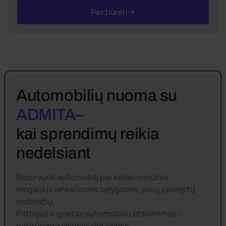
Peržiūrėti
Automobilių nuoma su
ADMITA–
kai sprendimų reikia
nedelsiant
Rezervuok automobilį per kelias minutes,
mėgaukis lanksčiomis sąlygomis, jokių paslėptų
mokesčių.
Patogus ir greitas automobilio atsiėmimas –
pasirūpinta visomis detalėmis.