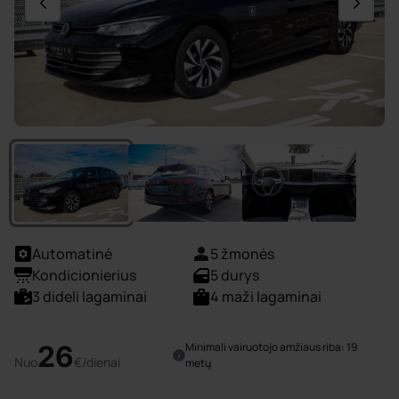
Automatinė
5 žmonės
Kondicionierius
5 durys
3 dideli lagaminai
4 maži lagaminai
26
Minimali vairuotojo amžiaus riba: 19
Nuo
€/dienai
metų