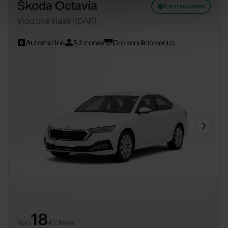
Škoda Octavia
Kuro taupymas
Vidutinė klasė (IDAR)
Automatinė
5 žmonės
Oro kondicionierius
18
Nuo
€/dienai