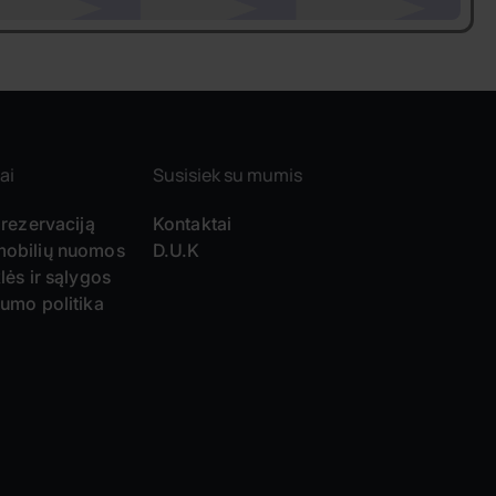
ai
Susisiek su mumis
 rezervaciją
Kontaktai
obilių nuomos
D.U.K
lės ir sąlygos
tumo politika