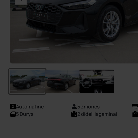
Automatinė
5 žmonės
5 Durys
2 dideli lagaminai