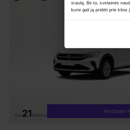
srautą. Be to, svetainės nau
kurie gali ją pridėti prie kit
21
Peržiūrėti
Nuo
€/dienai