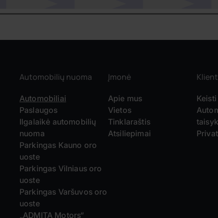
Automobilių nuoma
Įmonė
Klient
Automobiliai
Apie mus
Keisti
Paslaugos
Vietos
Autom
Ilgalaikė automobilių
Tinklaraštis
taisyk
nuoma
Atsiliepimai
Priva
Parkingas Kauno oro
uoste
Parkingas Vilniaus oro
uoste
Parkingas Varšuvos oro
uoste
„ADMITA Motors“