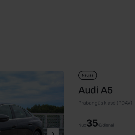
Naujas
Audi A5
Prabangūs klasė (PDAV)
35
Nuo
€/dienai