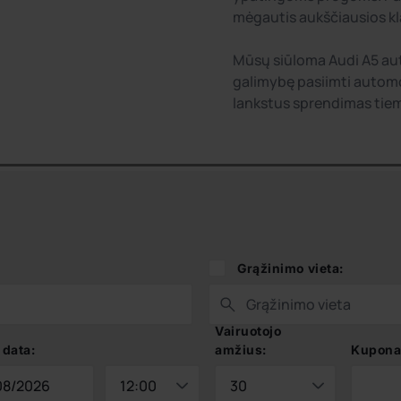
mėgautis aukščiausios kl
Mūsų siūloma Audi A5 au
galimybę pasiimti automob
lankstus sprendimas tiems
Grąžinimo vieta:
Vairuotojo
 data:
amžius:
Kupona