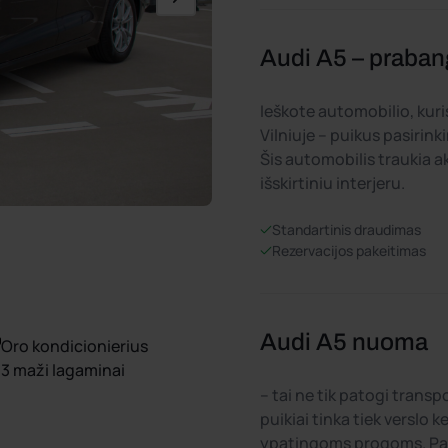
Audi A5 – praban
Ieškote automobilio, kuris
Vilniuje – puikus pasirin
Šis automobilis traukia a
išskirtiniu interjeru.
Standartinis draudimas
Rezervacijos pakeitimas
Audi A5 nuoma
Oro kondicionierius
3 maži lagaminai
– tai ne tik patogi transp
puikiai tinka tiek verslo 
ypatingoms progoms. Pasi