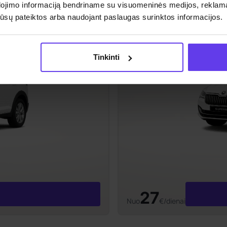
dojimo informaciją bendriname su visuomeninės medijos, reklamav
os jūsų pateiktos arba naudojant paslaugas surinktos informacijos.
Tinkinti
27
Nuo
€/dienai