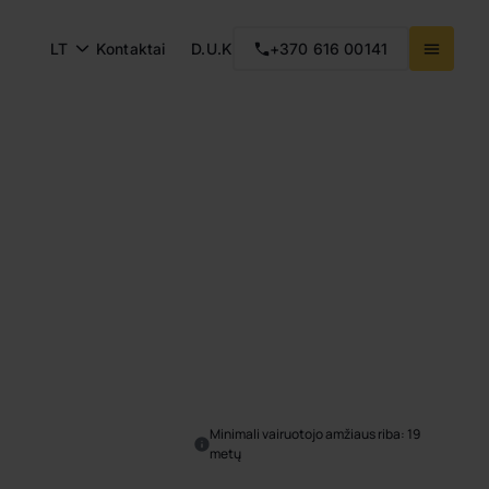
LT
Kontaktai
D.U.K
+370 616 00141
Minimali vairuotojo amžiaus riba: 19
metų