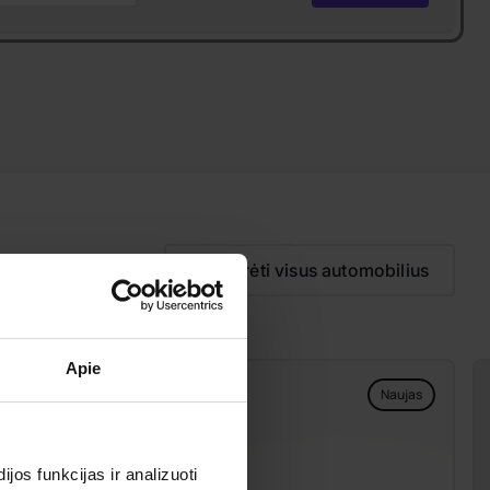
Peržiūrėti visus automobilius
Apie
b
Naujas
os funkcijas ir analizuoti
ondicionierius