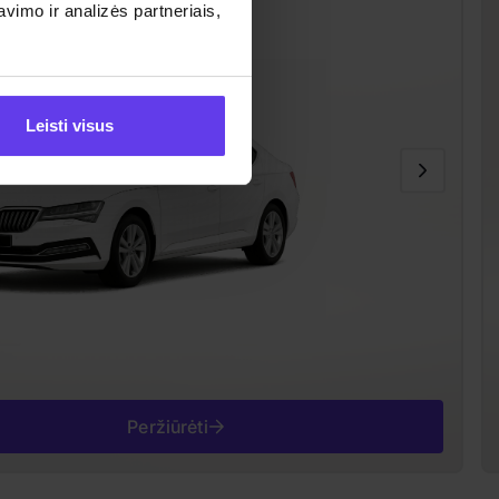
imo ir analizės partneriais,
Leisti visus
Peržiūrėti