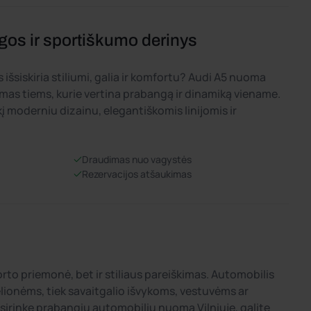
gos ir sportiškumo derinys
 išsiskiria stiliumi, galia ir komfortu? Audi A5 nuoma
kimas tiems, kurie vertina prabangą ir dinamiką viename.
kį moderniu dizainu, elegantiškomis linijomis ir
Draudimas nuo vagystės
Rezervacijos atšaukimas
orto priemonė, bet ir stiliaus pareiškimas. Automobilis
kelionėms, tiek savaitgalio išvykoms, vestuvėms ar
rinkę prabangių automobilių nuomą Vilniuje, galite