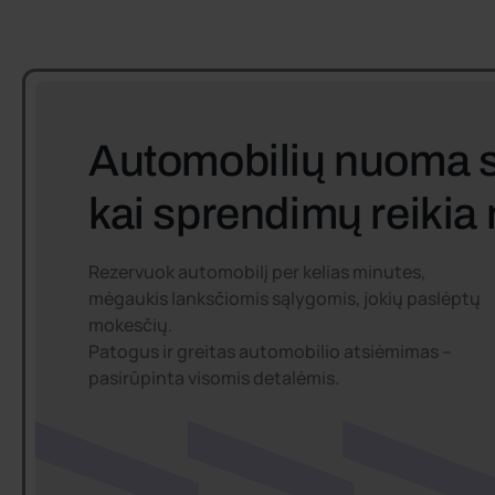
Automobilių nuoma 
kai sprendimų reikia
Rezervuok automobilį per kelias minutes,
mėgaukis lanksčiomis sąlygomis, jokių paslėptų
mokesčių.
Patogus ir greitas automobilio atsiėmimas –
pasirūpinta visomis detalėmis.