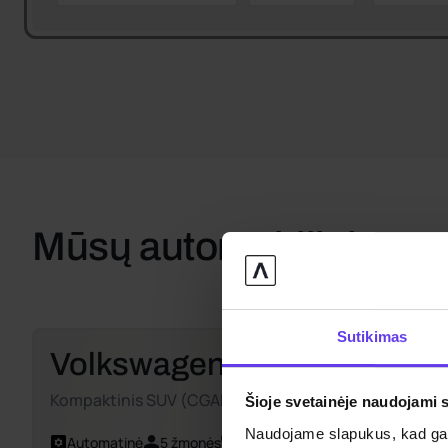
Mūsų automobiliai
Sutikimas
Volkswagen Taigo
Kompaktinis SUV (CGAR)
Šioje svetainėje naudojami 
Naudojame slapukus, kad galė
Automatinė
5 žmonės
Oro kondicionierius