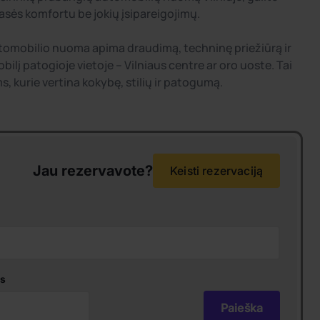
asės komfortu be jokių įsipareigojimų.
tomobilio nuoma apima draudimą, techninę priežiūrą ir
ilį patogioje vietoje – Vilniaus centre ar oro uoste. Tai
, kurie vertina kokybę, stilių ir patogumą.
Jau rezervavote?
Keisti rezervaciją
s
Paieška