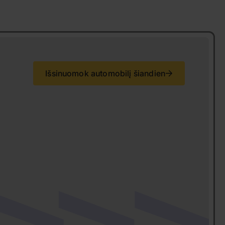
Išsinuomok automobilį šiandien