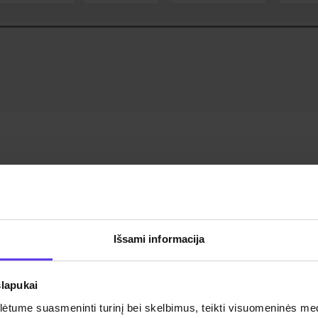
Išsami informacija
Škoda Super
Standartinė klasė (SWAR)
slapukai
tume suasmeninti turinį bei skelbimus, teikti visuomeninės medij
Automatinė
5 žmonės
K