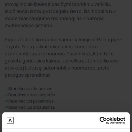
stovėjimo aikšteles ir pasižymi hibridiniu varikliu,
leidžiančiu sutaupyti degalų. Be to, šis modelis turi
modernias saugumo technologijas ir patogią
multimedijos sistemą.
Pigi automobilio nuoma Kaune, Vilniuje ar Palangoje –
Toyota Yaris puikiai tinka tiems, kurie ieško
ekonomiškos auto nuomos. Pasirinkite „Admita“ ir
gaukite geriausias kainas. Jei reikia automobilio vos
atvykus į Lietuvą, automobilio nuoma oro uoste –
patogus sprendimas.
Standartinis draudimas
Draudimas nuo vagystės
Rezervacijos pakeitimas
Rezervacijos atšaukimas
Automobilio nuoma Klaipėdoje –