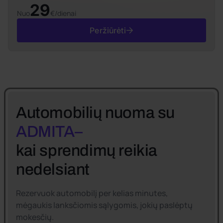
29
Nuo
€/dienai
Peržiūrėti
Automobilių nuoma su
ADMITA–
kai sprendimų reikia
nedelsiant
Rezervuok automobilį per kelias minutes,
mėgaukis lanksčiomis sąlygomis, jokių paslėptų
mokesčių.