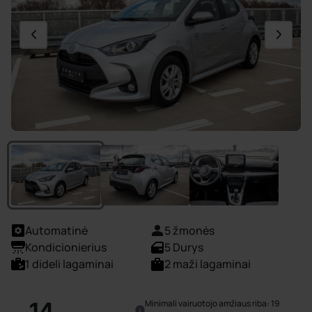
Automatinė
5 žmonės
Kondicionierius
5 Durys
1 dideli lagaminai
2 maži lagaminai
14
Minimali vairuotojo amžiaus riba: 19