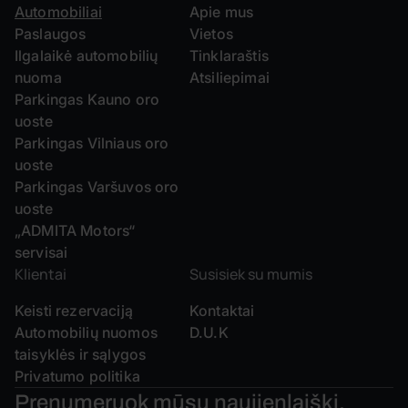
Automobiliai
Apie mus
Paslaugos
Vietos
Ilgalaikė automobilių
Tinklaraštis
nuoma
Atsiliepimai
Parkingas Kauno oro
uoste
Parkingas Vilniaus oro
uoste
Parkingas Varšuvos oro
uoste
„ADMITA Motors“
servisai
Klientai
Susisiek su mumis
Keisti rezervaciją
Kontaktai
Automobilių nuomos
D.U.K
taisyklės ir sąlygos
Privatumo politika
Prenumeruok mūsų
naujienlaiškį.