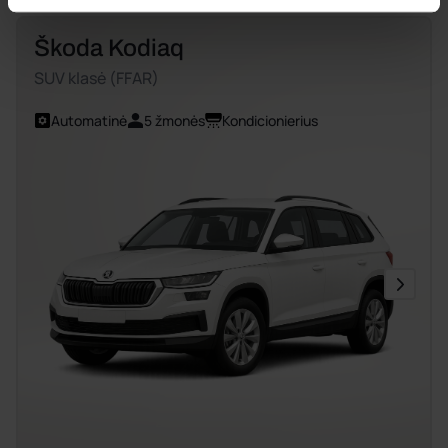
Škoda Kodiaq
SUV klasė (FFAR)
Automatinė
5 žmonės
Kondicionierius