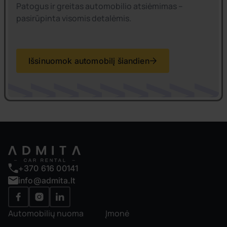
Patogus ir greitas automobilio atsiėmimas –
pasirūpinta visomis detalėmis.
Išsinuomok automobilį šiandien
+370 616 00141
info@admita.lt
Automobilių nuoma
Įmonė