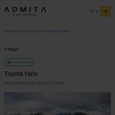
LT
Pradžia
Automobiliai
Ekonominė
Toyota Yaris
Atgal
Kuro taupymas
Toyota Yaris
Ekonominė klasė (EDMR-EDAR)