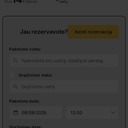
Nuo
€/dienai
metų
Jau rezervavote?
Keisti rezervaciją
Paėmimo vieta:
Grąžinimo vieta:
Paėmimo data:
Grąžinimo data: