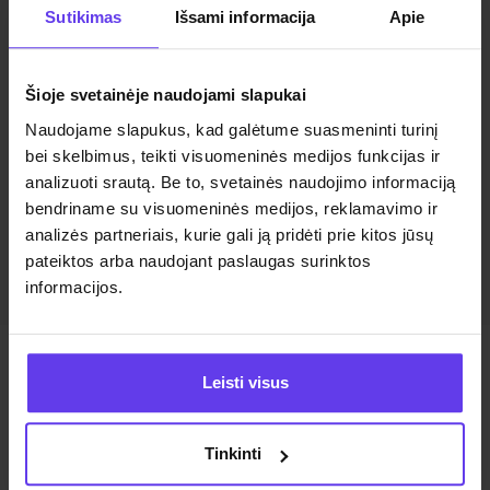
Sutikimas
Išsami informacija
Apie
Toyota Yaris
Planuojate kelionę pajūryje? Toyota Yaris yra puikus
Šioje svetainėje naudojami slapukai
pasirinkimas tiems, kurie ieško komfortiško automobilio
nuomos Klaipėdoje. „Admita” siūlo lanksčias sąlygas,
Naudojame slapukus, kad galėtume suasmeninti turinį
nemokamą rezervaciją bei galimybę atsiskaityti
bei skelbimus, teikti visuomeninės medijos funkcijas ir
grynaisiais.
analizuoti srautą. Be to, svetainės naudojimo informaciją
bendriname su visuomeninės medijos, reklamavimo ir
Grąžinkite automobilį Klaipėdos centre ar oro uoste –
analizės partneriais, kurie gali ją pridėti prie kitos jūsų
pasirinkimas priklauso nuo jūsų.
pateiktos arba naudojant paslaugas surinktos
informacijos.
Leisti visus
Mūsų automobiliai
Peržiūrėti visus automobilius
Tinkinti