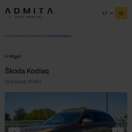
LT
Pradžia
Automobiliai
SUV
Škoda Kodiaq
Atgal
Škoda Kodiaq
SUV klasė (FFAR)