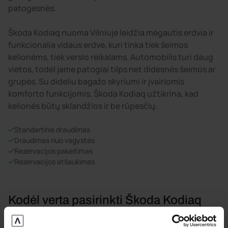
patogesnės.
Škoda Kodiaq nuoma Vilniuje leidžia mėgautis erdvia ir
funkcionalia vidaus erdve, kuri tinka tiek šeimos
kelionėms, tiek verslo reikalams. Automobilis turi daug
vietos, todėl jame patogiai tilps net didesnės šeimos ar
grupės. Su dideliu bagažo skyriumi ir įvairiomis
komforto funkcijomis, Škoda Kodiaq užtikrina, kad
kelionės būtų sklandžios ir be rūpesčių.
Standartinis draudimas
Draudimas nuo vagystės
Rezervacijos pakeitimas
Rezervacijos atšaukimas
Kodėl verta pasirinkti Škoda Kodiaq
nuomą Vilniuje?