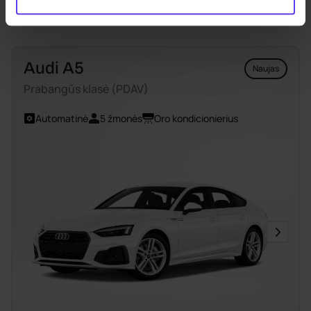
Peržiūrėti visus automobilius
Audi A5
Naujas
Prabangūs klasė (PDAV)
Automatinė
5 žmonės
Oro kondicionierius