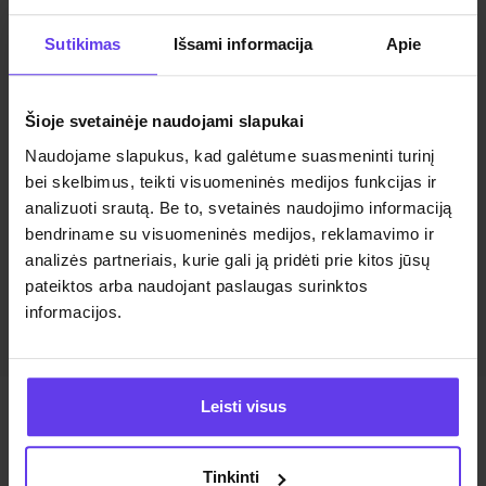
Erdvus interjeras – idealiai tinka šeimoms, verslo
Sutikimas
Išsami informacija
Apie
kelionėms ir ilgoms kelionėms.
Galingas variklis – užtikrina sklandų ir patogų
važiavimą tiek mieste, tiek užmiestyje.
Šioje svetainėje naudojami slapukai
Patikimumas ir saugumas – Škoda Kodiaq yra
žinoma dėl savo aukšto saugumo standartų.
Naudojame slapukus, kad galėtume suasmeninti turinį
Technologijos – įmontuotos naujausios
bei skelbimus, teikti visuomeninės medijos funkcijas ir
technologijos ir komforto funkcijos.
analizuoti srautą. Be to, svetainės naudojimo informaciją
bendriname su visuomeninės medijos, reklamavimo ir
Trumpalaikė nuoma Vilniuje su Škoda Kodiaq
analizės partneriais, kurie gali ją pridėti prie kitos jūsų
pateiktos arba naudojant paslaugas surinktos
Rodyti daugiau
informacijos.
Leisti visus
Mūsų automobiliai
Tinkinti