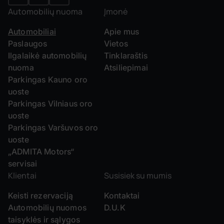
Automobilių nuoma
Įmonė
Automobiliai
Apie mus
Paslaugos
Vietos
Ilgalaikė automobilių
Tinklaraštis
nuoma
Atsiliepimai
Parkingas Kauno oro
uoste
Parkingas Vilniaus oro
uoste
Parkingas Varšuvos oro
uoste
„ADMITA Motors“
servisai
Klientai
Susisiek su mumis
Keisti rezervaciją
Kontaktai
Automobilių nuomos
D.U.K
taisyklės ir sąlygos