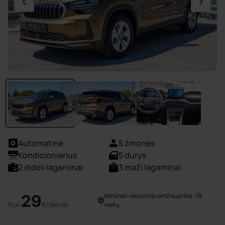
Automatinė
5 žmonės
Kondicionierius
5 durys
2 dideli lagaminai
3 maži lagaminai
29
Minimali vairuotojo amžiaus riba: 19
Nuo
€/dienai
metų