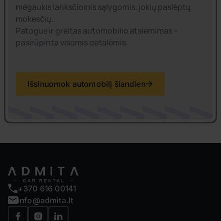
mėgaukis lanksčiomis sąlygomis, jokių paslėptų
mokesčių.
Patogus ir greitas automobilio atsiėmimas –
pasirūpinta visomis detalėmis.
Išsinuomok automobilį šiandien
+370 616 00141
info@admita.lt