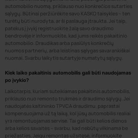
automobilio nuomą, priklauso nuo konkrečios sutarties
sąlygų. Būtinai peržiūrėkite savo KASKO taisykles – ten
turėtų būti nurodyta, ar ši paslauga įtraukta. Jei taip,
patekus į įvykį registruokite žalą savo draudimo
bendrovėje ir informuokite, kad jums reikės pakaitinio
automobilio. Draudikas arba pasiūlys konkrečių
nuomos partnerių, arba leistinas sąlygas savarankiškai
nuomai. Svarbu laikytis sutartyje numatytų sąlygų.
Kiek laiko pakaitinis automobilis gali būti naudojamas
po įvykio?
Laikotarpis, kuriam suteikiamas pakaitinis automobilis,
priklauso nuo remonto trukmės ir draudimo sąlygų. Jei
naudojatės kaltininko TPVCA draudimu, paprastai
kompensuojama už tą laiką, kol jūsų automobilis realiai
yra remontuojamas servise. Tai gali būti kelios dienos
arba kelios savaitės – svarbu, kad nebūtų vilkinama be
priežasties. Jeigu remontas užsitęsė, informuokite