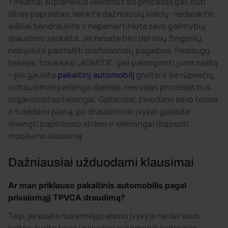
Tinkamai suplanavus veiksmus šis procesas gali būti
išties paprastas. Venkite dažniausių klaidų: nedelskite,
aiškiai bendraukite ir nepervertinkite savo galimybių
draudimo sąskaita. Jei nesate tikri dėl visų žingsnių,
nebijokite pasitelkti profesionalų pagalbos. Paslaugų
teikėjai, tokie kaip „ADMITA“, gali palengvinti jums naštą
– jūs gausite
pakaitinį automobilį
greitai ir be rūpesčių,
o draudimas padengs išlaidas, nes visas procesas bus
organizuotas teisingai. Galiausiai, žinodami savo teises
ir turėdami planą, po draudiminio įvykio galėsite
išvengti papildomo streso ir sėkmingai išspręsti
mobilumo klausimą.
Dažniausiai užduodami klausimai
Ar man priklauso pakaitinis automobilis pagal
privalomąjį TPVCA draudimą?
Taip, jei esate nukentėjęs eismo įvykyje ne dėl savo