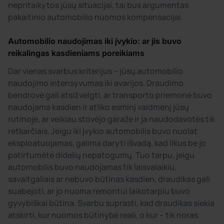
nepritaikytos jūsų situacijai, tai bus argumentas
pakaitinio automobilio nuomos kompensacijai.
Automobilio naudojimas iki įvykio: ar jis buvo
reikalingas kasdieniams poreikiams
Dar vienas svarbus kriterijus – jūsų automobilio
naudojimo intensyvumas iki avarijos. Draudimo
bendrovė gali atsižvelgti, ar transporto priemonė buvo
naudojama kasdien ir atliko esminį vaidmenį jūsų
rutinoje, ar veikiau stovėjo garaže ir ja naudodavotės tik
retkarčiais. Jeigu iki įvykio automobilis buvo nuolat
eksploatuojamas, galima daryti išvadą, kad likus be jo
patirtumėte didelių nepatogumų. Tuo tarpu, jeigu
automobilis buvo naudojamas tik laisvalaikiu,
savaitgaliais ar nebuvo būtinas kasdien, draudikas gali
suabejoti, ar jo nuoma remontui laikotarpiu buvo
gyvybiškai būtina. Svarbu suprasti, kad draudikas siekia
atskirti, kur nuomos būtinybė reali, o kur – tik noras