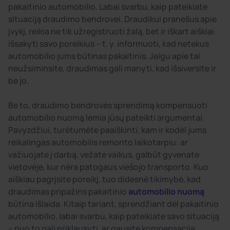
pakaitinio automobilio. Labai svarbu, kaip pateikiate
situaciją draudimo bendrovei. Draudikui pranešus apie
įvykį, reikia ne tik užregistruoti žalą, bet ir iškart aiškiai
išsakyti savo poreikius – t. y. informuoti, kad netekus
automobilio jums būtinas pakaitinis. Jeigu apie tai
neužsiminsite, draudimas gali manyti, kad išsiversite ir
be jo.
Be to, draudimo bendrovės sprendimą kompensuoti
automobilio nuomą lemia jūsų pateikti argumentai.
Pavyzdžiui, turėtumėte paaiškinti, kam ir kodėl jums
reikalingas automobilis remonto laikotarpiu: ar
važiuojate į darbą, vežate vaikus, galbūt gyvenate
vietovėje, kur nėra patogaus viešojo transporto. Kuo
aiškiau pagrįsite poreikį, tuo didesnė tikimybė, kad
draudimas pripažins pakaitinio
automobilio nuomą
būtina išlaida. Kitaip tariant, sprendžiant dėl pakaitinio
automobilio, labai svarbu, kaip pateikiate savo situaciją
– nuo to gali priklausyti, ar gausite kompensaciją.