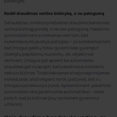
paslaugas.
Kodėl draudimas vertina būtinybę, o ne patogumą
Dėl aukščiau minėtos priežasties draudimo bendrovės
vertina būtinąjį poreikį, o ne vien patogumą. Pakaitinis
automobilis nėra suteikiamas vien tam, kad
nukentėjusysis jaustųsi patogiau – jis suteikiamas tam,
kad žmogus galėtų toliau gyventi kaip gyvenęs ir
išvengtų papildomų nuostolių. Jei, objektyviai
vertinant, žmogus gali apsieiti be automobilio,
draudikas gali nuspręsti, kad pakaitinis automobilis
nebuvo būtinas. Todėl kiekvienas atvejis nagrinėjamas
individualiai, atsižvelgiant ne tik į patį įvykį, bet ir į
žmogaus poreikius po įvykio. Apibendrinant: pakaitinis
automobilis nėra garantuotas automatiškai – reikia
įrodyti, kad jis būtinas jūsų normaliam gyvenimui
užtikrinti.