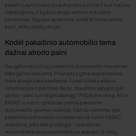
pakaitinį automobilį po autoįvykio patiriant kuo mažiau
nepatogumų ir ką šiuo atveju vertina draudimo
bendrovės. Taip pat aptarsime, kodėl ši tema neretai
paini, kokių klaidų vengti.
Kodėl pakaitinio automobilio tema
dažnai atrodo paini
Daugeliui vairuotojų pakaitinio automobilio klausimas
kelia galvos skausmą. Priežastys gana suprantamos:
tokie atvejai nėra kasdieniai, todėl trūksta aiškios
informacijos ir patirties. Be to, draudimo sąlygos gali
skirtis – vieni turi tik privalomąjį TPVCA draudimą, kiti ir
KASKO, o nuo to priklauso įvairūs pakaitinio
automobilio gavimo niuansai. Dažnai manoma, kad
pakaitinis automobilis suteikiamas tik turint KASKO
draudimą, arba kad priešingai – draudimas
automatiškai duos automobilį po avarijos. Iš tiesų