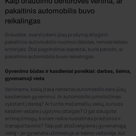
Kaip draudimo bendrovės vertina, ar
pakaitinis automobilis buvo
reikalingas
Draudikai, svarstydami jūsų prašymą atlyginti
pakaitinio automobilio nuomos išlaidas, remiasi keliais
kriterijais. Štai pagrindiniai aspektai, kurie parodo, ar
pakaitinis automobilis buvo reikalingas:
Gyvenimo būdas ir kasdieniai poreikiai: darbas, šeima,
gyvenamoji vieta
Vertinama, kokią įtaką netektas automobilis daro jūsų
kasdieniam gyvenimui. Ar automobilis jums būtinas
vykstant į darbą? Ar turite mažamečių vaikų, kuriuos
kasdien vežate į ugdymo įstaigas? O gal slaugote
artimą žmogų, kuriam reikia nuolatinės priežiūros ir
transportavimo? Taip pat atsižvelgiama į gyvenamąją
vietą – jei gyvenate užmiestyje ar kaimo vietovėje, kur