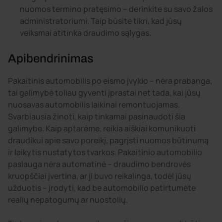
nuomos termino pratęsimo – derinkite su savo žalos
administratoriumi. Taip būsite tikri, kad jūsų
veiksmai atitinka draudimo sąlygas.
Apibendrinimas
Pakaitinis automobilis po eismo įvykio – nėra prabanga,
tai galimybė toliau gyventi įprastai net tada, kai jūsų
nuosavas automobilis laikinai remontuojamas.
Svarbiausia žinoti, kaip tinkamai pasinaudoti šia
galimybe. Kaip aptarėme, reikia aiškiai komunikuoti
draudikui apie savo poreikį, pagrįsti nuomos būtinumą
ir laikytis nustatytos tvarkos. Pakaitinio automobilio
paslauga nėra automatinė – draudimo bendrovės
kruopščiai įvertina, ar ji buvo reikalinga, todėl jūsų
užduotis – įrodyti, kad be automobilio patirtumėte
realių nepatogumų ar nuostolių.