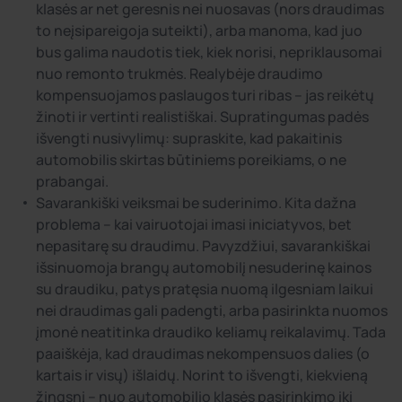
klasės ar net geresnis nei nuosavas (nors draudimas
to neįsipareigoja suteikti), arba manoma, kad juo
bus galima naudotis tiek, kiek norisi, nepriklausomai
nuo remonto trukmės. Realybėje draudimo
kompensuojamos paslaugos turi ribas – jas reikėtų
žinoti ir vertinti realistiškai. Supratingumas padės
išvengti nusivylimų: supraskite, kad pakaitinis
automobilis skirtas būtiniems poreikiams, o ne
prabangai.
Savarankiški veiksmai be suderinimo. Kita dažna
problema – kai vairuotojai imasi iniciatyvos, bet
nepasitarę su draudimu. Pavyzdžiui, savarankiškai
išsinuomoja brangų automobilį nesuderinę kainos
su draudiku, patys pratęsia nuomą ilgesniam laikui
nei draudimas gali padengti, arba pasirinkta nuomos
įmonė neatitinka draudiko keliamų reikalavimų. Tada
paaiškėja, kad draudimas nekompensuos dalies (o
kartais ir visų) išlaidų. Norint to išvengti, kiekvieną
žingsnį – nuo automobilio klasės pasirinkimo iki