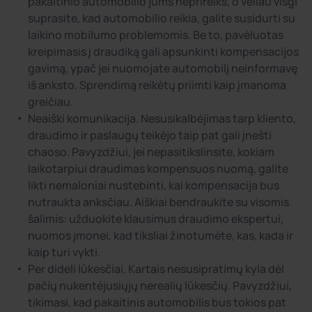
pakaitinio automobilio jums neprireiks, o vėliau visgi
suprasite, kad automobilio reikia, galite susidurti su
laikino mobilumo problemomis. Be to, pavėluotas
kreipimasis į draudiką gali apsunkinti kompensacijos
gavimą, ypač jei nuomojate automobilį neinformavę
iš anksto. Sprendimą reikėtų priimti kaip įmanoma
greičiau.
Neaiški komunikacija. Nesusikalbėjimas tarp kliento,
draudimo ir paslaugų teikėjo taip pat gali įnešti
chaoso. Pavyzdžiui, jei nepasitikslinsite, kokiam
laikotarpiui draudimas kompensuos nuomą, galite
likti nemaloniai nustebinti, kai kompensacija bus
nutraukta anksčiau. Aiškiai bendraukite su visomis
šalimis: užduokite klausimus draudimo ekspertui,
nuomos įmonei, kad tiksliai žinotumėte, kas, kada ir
kaip turi vykti.
Per dideli lūkesčiai. Kartais nesusipratimų kyla dėl
pačių nukentėjusiųjų nerealių lūkesčių. Pavyzdžiui,
tikimasi, kad pakaitinis automobilis bus tokios pat