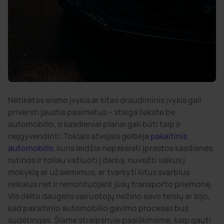
Netikėtas eismo įvykis ar kitas draudiminis įvykis gali
priversti jaustis pasimetus – staiga liekate be
automobilio, o kasdieniai planai gali būti taip ir
neįgyvendinti. Tokiais atvejais gelbėja
pakaitinis
automobilis
, kuris leidžia nepakeisti įprastos kasdienės
rutinos ir toliau važiuoti į darbą, nuvežti vaikus į
mokyklą ar užsiėmimus, ar tvarkyti kitus svarbius
reikalus net ir remontuojant jūsų transporto priemonę.
Vis dėlto daugelis vairuotojų nežino savo teisių ar bijo,
kad pakaitinio automobilio gavimo procesas bus
sudėtingas. Šiame straipsnyje paaiškinsime, kaip gauti