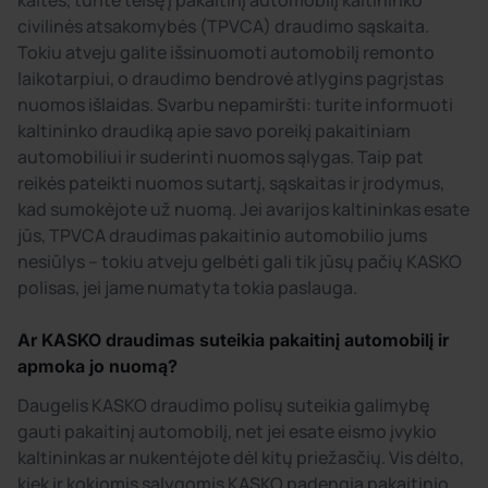
kaltės, turite teisę į pakaitinį automobilį kaltininko
civilinės atsakomybės (TPVCA) draudimo sąskaita.
Tokiu atveju galite išsinuomoti automobilį remonto
laikotarpiui, o draudimo bendrovė atlygins pagrįstas
nuomos išlaidas. Svarbu nepamiršti: turite informuoti
kaltininko draudiką apie savo poreikį pakaitiniam
automobiliui ir suderinti nuomos sąlygas. Taip pat
reikės pateikti nuomos sutartį, sąskaitas ir įrodymus,
kad sumokėjote už nuomą. Jei avarijos kaltininkas esate
jūs, TPVCA draudimas pakaitinio automobilio jums
nesiūlys – tokiu atveju gelbėti gali tik jūsų pačių KASKO
polisas, jei jame numatyta tokia paslauga.
Ar KASKO draudimas suteikia pakaitinį automobilį ir
apmoka jo nuomą?
Daugelis KASKO draudimo polisų suteikia galimybę
gauti pakaitinį automobilį, net jei esate eismo įvykio
kaltininkas ar nukentėjote dėl kitų priežasčių. Vis dėlto,
kiek ir kokiomis sąlygomis KASKO padengia pakaitinio