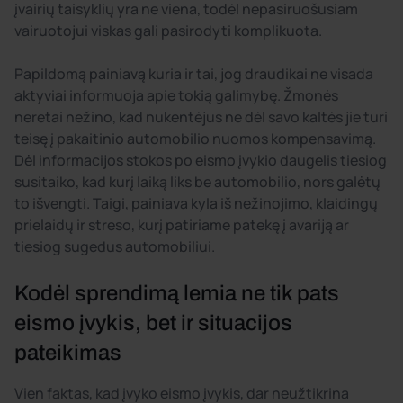
įvairių taisyklių yra ne viena, todėl nepasiruošusiam
vairuotojui viskas gali pasirodyti komplikuota.
Papildomą painiavą kuria ir tai, jog draudikai ne visada
aktyviai informuoja apie tokią galimybę. Žmonės
neretai nežino, kad nukentėjus ne dėl savo kaltės jie turi
teisę į pakaitinio automobilio nuomos kompensavimą.
Dėl informacijos stokos po eismo įvykio daugelis tiesiog
susitaiko, kad kurį laiką liks be automobilio, nors galėtų
to išvengti. Taigi, painiava kyla iš nežinojimo, klaidingų
prielaidų ir streso, kurį patiriame patekę į avariją ar
tiesiog sugedus automobiliui.
Kodėl sprendimą lemia ne tik pats
eismo įvykis, bet ir situacijos
pateikimas
Vien faktas, kad įvyko eismo įvykis, dar neužtikrina