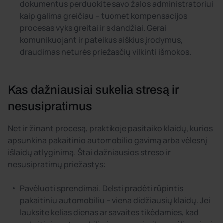
dokumentus perduokite savo žalos administratoriui
kaip galima greičiau – tuomet kompensacijos
procesas vyks greitai ir sklandžiai. Gerai
komunikuojant ir pateikus aiškius įrodymus,
draudimas neturės priežasčių vilkinti išmokos.
Kas dažniausiai sukelia stresą ir
nesusipratimus
Net ir žinant procesą, praktikoje pasitaiko klaidų, kurios
apsunkina pakaitinio automobilio gavimą arba vėlesnį
išlaidų atlyginimą. Štai dažniausios streso ir
nesusipratimų priežastys:
Pavėluoti sprendimai. Delsti pradėti rūpintis
pakaitiniu automobiliu – viena didžiausių klaidų. Jei
lauksite kelias dienas ar savaites tikėdamies, kad