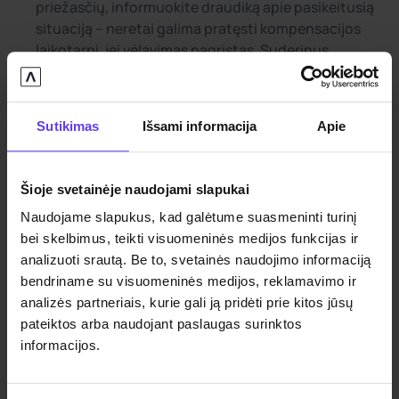
priežasčių, informuokite draudiką apie pasikeitusią
situaciją – neretai galima pratęsti kompensacijos
laikotarpį, jei vėlavimas pagrįstas. Suderinus
terminus iš anksto, išvengsite nesusipratimų, kai
nuomos laikotarpis baigsis anksčiau nei atgausite
savo automobilį.
Sutikimas
Išsami informacija
Apie
Tinkamo automobilio pasirinkimas
Šioje svetainėje naudojami slapukai
Sklandžiam procesui svarbu išsirinkti pakaitinį
Naudojame slapukus, kad galėtume suasmeninti turinį
automobilį, atitinkantį sąlygas. Draudimo bendrovės
bei skelbimus, teikti visuomeninės medijos funkcijas ir
paprastai kompensuoja tokio automobilio nuomos
analizuoti srautą. Be to, svetainės naudojimo informaciją
išlaidas, kuris yra panašios klasės į jūsų sugadintą
bendriname su visuomeninės medijos, reklamavimo ir
transporto priemonę, tačiau ne brangesnio nei
analizės partneriais, kurie gali ją pridėti prie kitos jūsų
vidutinės klasės. Tai reiškia, kad jei vairavote nedidelį
pateiktos arba naudojant paslaugas surinktos
miesto automobilį, nereikėtų nuomotis prabangios
informacijos.
SUV klasės mašinos – draudimas padengs tik dalį
tokios nuomos kaštų. Taip pat atkreipkite dėmesį į