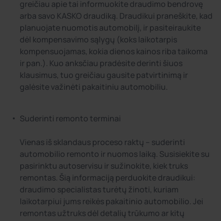
greičiau apie tai informuokite draudimo bendrovę
arba savo KASKO draudiką. Draudikui praneškite, kad
planuojate nuomotis automobilį, ir pasiteiraukite
dėl kompensavimo sąlygų (koks laikotarpis
kompensuojamas, kokia dienos kainos riba taikoma
ir pan.). Kuo anksčiau pradėsite derinti šiuos
klausimus, tuo greičiau gausite patvirtinimą ir
galėsite važinėti pakaitiniu automobiliu.
Suderinti remonto terminai
Vienas iš sklandaus proceso raktų – suderinti
automobilio remonto ir nuomos laiką. Susisiekite su
pasirinktu autoservisu ir sužinokite, kiek truks
remontas. Šią informaciją perduokite draudikui:
draudimo specialistas turėtų žinoti, kuriam
laikotarpiui jums reikės pakaitinio automobilio. Jei
remontas užtruks dėl detalių trūkumo ar kitų