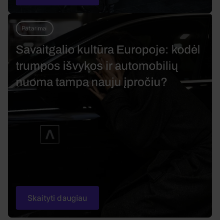
Patarimai
Savaitgalio kultūra Europoje: kodėl
trumpos išvykos ir automobilių
nuoma tampa nauju įpročiu?
Skaityti daugiau