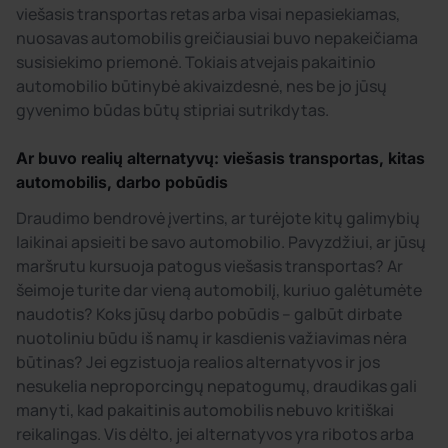
viešasis transportas retas arba visai nepasiekiamas,
nuosavas automobilis greičiausiai buvo nepakeičiama
susisiekimo priemonė. Tokiais atvejais pakaitinio
automobilio būtinybė akivaizdesnė, nes be jo jūsų
gyvenimo būdas būtų stipriai sutrikdytas.
Ar buvo realių alternatyvų: viešasis transportas, kitas
automobilis, darbo pobūdis
Draudimo bendrovė įvertins, ar turėjote kitų galimybių
laikinai apsieiti be savo automobilio. Pavyzdžiui, ar jūsų
maršrutu kursuoja patogus viešasis transportas? Ar
šeimoje turite dar vieną automobilį, kuriuo galėtumėte
naudotis? Koks jūsų darbo pobūdis – galbūt dirbate
nuotoliniu būdu iš namų ir kasdienis važiavimas nėra
būtinas? Jei egzistuoja realios alternatyvos ir jos
nesukelia neproporcingų nepatogumų, draudikas gali
manyti, kad pakaitinis automobilis nebuvo kritiškai
reikalingas. Vis dėlto, jei alternatyvos yra ribotos arba