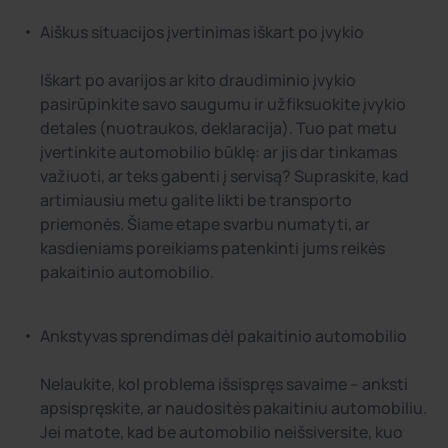
Aiškus situacijos įvertinimas iškart po įvykio
Iškart po avarijos ar kito draudiminio įvykio
pasirūpinkite savo saugumu ir užfiksuokite įvykio
detales (nuotraukos, deklaracija). Tuo pat metu
įvertinkite automobilio būklę: ar jis dar tinkamas
važiuoti, ar teks gabenti į servisą? Supraskite, kad
artimiausiu metu galite likti be transporto
priemonės. Šiame etape svarbu numatyti, ar
kasdieniams poreikiams patenkinti jums reikės
pakaitinio automobilio.
Ankstyvas sprendimas dėl pakaitinio automobilio
Nelaukite, kol problema išsispręs savaime – anksti
apsispręskite, ar naudositės pakaitiniu automobiliu.
Jei matote, kad be automobilio neišsiversite, kuo