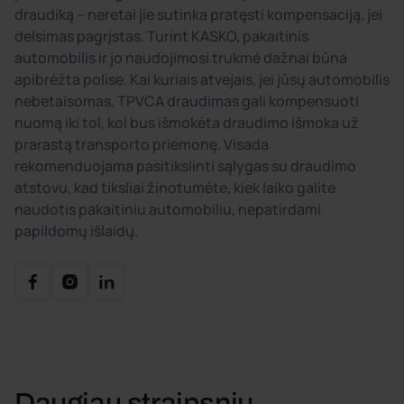
draudiką – neretai jie sutinka pratęsti kompensaciją, jei
delsimas pagrįstas. Turint KASKO, pakaitinis
automobilis ir jo naudojimosi trukmė dažnai būna
apibrėžta polise. Kai kuriais atvejais, jei jūsų automobilis
nebetaisomas, TPVCA draudimas gali kompensuoti
nuomą iki tol, kol bus išmokėta draudimo išmoka už
prarastą transporto priemonę. Visada
rekomenduojama pasitikslinti sąlygas su draudimo
atstovu, kad tiksliai žinotumėte, kiek laiko galite
naudotis pakaitiniu automobiliu, nepatirdami
papildomų išlaidų.
Daugiau straipsnių